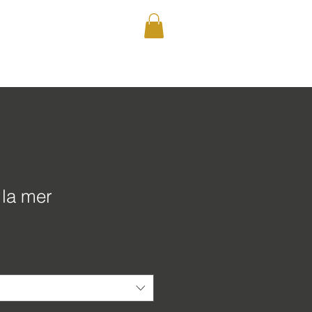
 la mer
rix
promotionnel