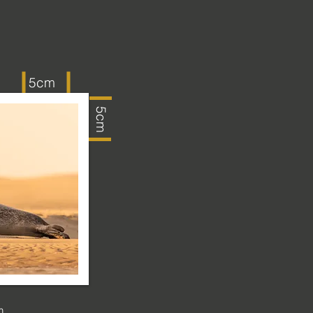
5cm
5cm
m