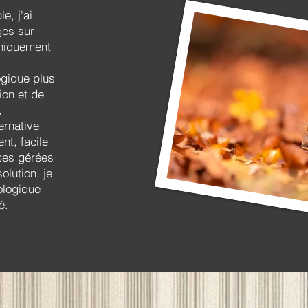
, j'ai
ges sur
uniquement
ogique plus
ion et de
,
ernative
nt, facile
ces gérées
olution, je
ologique
é.