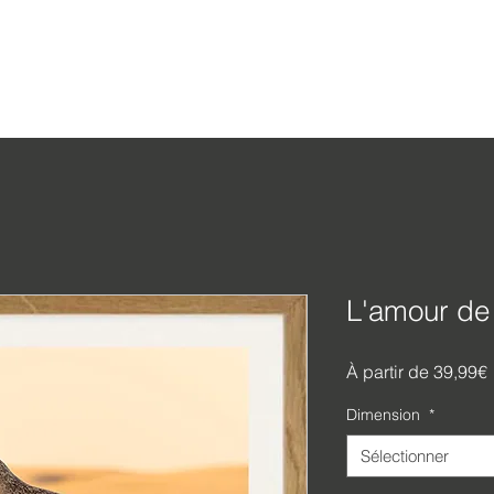
L'amour de
P
À partir de
39,99€
Dimension
*
Sélectionner