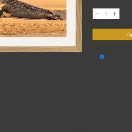
Quantité
*
Aj
e la mer.