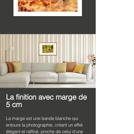
La finition avec marge de
5 cm
La marge est une bande blanche qui
entoure la photographie, créant un effet
élégant et raffiné, proche de celui d'une