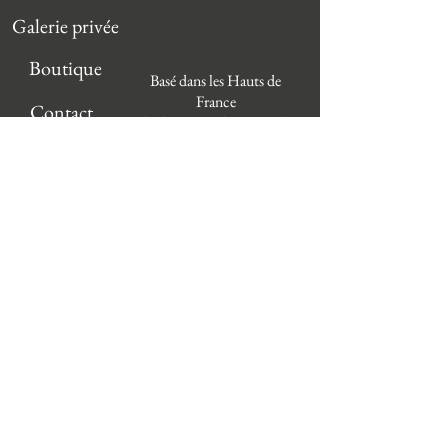
Galerie privée
Boutique
Basé dans les Hauts de
France
Contact
déplacement dans toute la
région
et en Belgique.
455 Avenue du chemin des
Dames
62117 Brebières France
cg.photographie62@gmail.c
om
Tel :
06 25 94 17 13
SIRET:
93782741800016
© 2025 Clamagirand Guillaume
Politique de confidentialité
Mentions légales