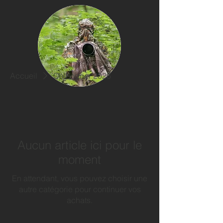
Accueil
Calendrier 2026
Aucun article ici pour le
moment
En attendant, vous pouvez choisir une
autre catégorie pour continuer vos
achats.