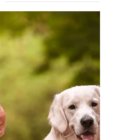
s'accumulent sur nos téléphones et nos
ordinateurs, il est devenu étonnamment rare de
prendre le temps de les regarder réellement.
Nous photographions tout. Nous conservons tout.
Pourtant, combien de ces images seront encore
redécouvertes dans cinq, dix ou vingt ans ? Alors
pourquoi imprimer ses photos change tout ?
Lorsqu'il s'agit de votre compagnon, la réponse
mérite d'être différente. Parce qu'un chien, un
cheval ou un chat ne pa