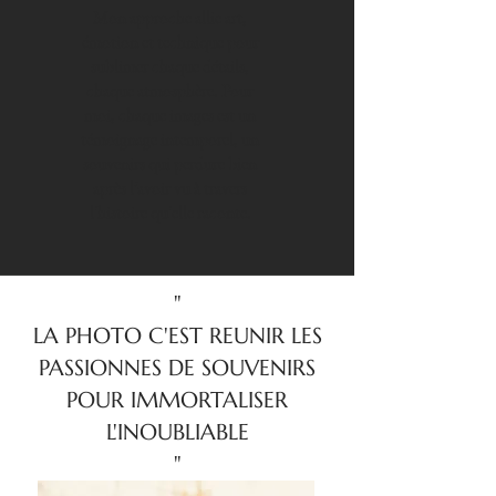
Mon approche allie art,
émotion et technique pour
sublimer chaque détails,
chaque atmosphère. Pour
moi, chaque images est un
témoignage intemporel, un
souvenirs qui perdure bien
après l’avoir vu à travers
l'histoire qu'elle raconte.
"
LA PHOTO C'EST REUNIR LES
PASSIONNES DE SOUVENIRS
POUR IMMORTALISER
L'INOUBLIABLE
"