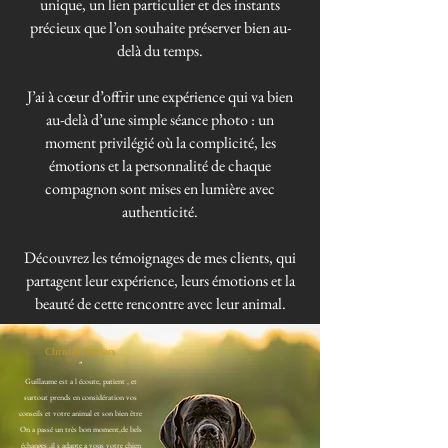
unique, un lien particulier et des instants
précieux que l’on souhaite préserver bien au-
delà du temps.
J’ai à cœur d’offrir une expérience qui va bien
au-delà d’une simple séance photo : un
moment privilégié où la complicité, les
émotions et la personnalité de chaque
compagnon sont mises en lumière avec
authenticité.
Découvrez les témoignages de mes clients, qui
partagent leur expérience, leurs émotions et la
beauté de cette rencontre avec leur animal.
Christel Demars
"
Guillaume est a l écoute, patient , et
surtout prends en considération vos
conseils et votre animal et son bien être
On a passé un très bon moment,de bels
échanges ,il s adapte a vous votre chien