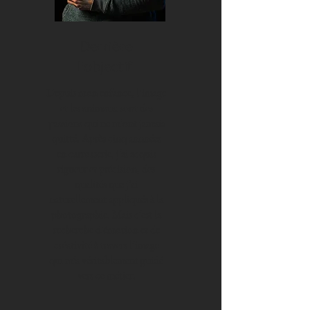
Derrière
l'objectif
Depuis mon enfance, l’image
et les animaux sont des
passions qui ne m'ont jamais
quitté. Après cinq annnées
en carrosserie, j’ai acquis
rigueur et précision, des
qualités que j’ai
naturellement appliqués à la
photographie. Mais c’est la
recherche d’émotion et de
créativité à travers l’image
qui m’a véritablement guidé
vers ce métier.