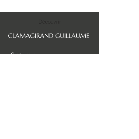
Découvrir
CLAMAGIRAND GUILLAUME
Contourner
Contact
Bienvenue
A propos
Portfolio
Tarifs
Boutique
Evenements et déplacements
Partenaires