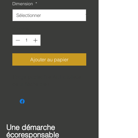
Dimension
*
Quantité
*
Ajouter au papier
Tirage papier fine Art La toilette
de la flèche bleu.
Une démarche
écoresponsable